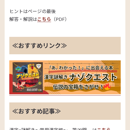
ヒントはページの最後
解答・解説は
こちら
（PDF）
≪おすすめリンク≫
≪おすすめ記事≫
漢字×謎解き～常用漢字編～ 第38問 は
こちら