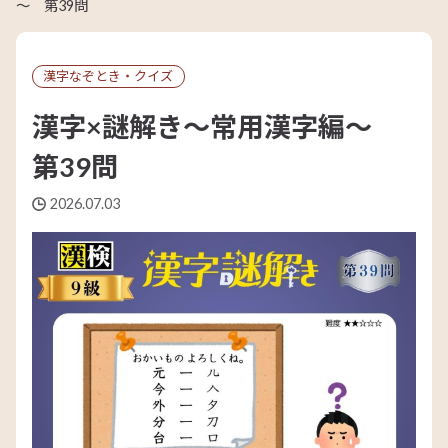
～ 第39問
漢字なぞとき・クイズ
漢字×謎解き～常用漢字編～
第39問
2026.07.03