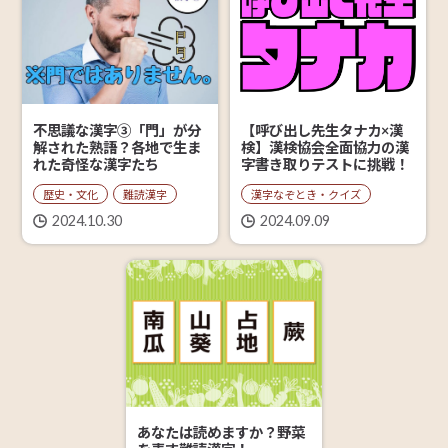
【呼び出し先生タナカ×漢
不思議な漢字③「門」が分
検】漢検協会全面協力の漢
解された熟語？各地で生ま
字書き取りテストに挑戦！
れた奇怪な漢字たち
漢字なぞとき・クイズ
歴史・文化
難読漢字
2024.09.09
2024.10.30
あなたは読めますか？野菜