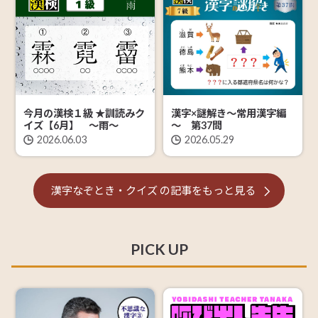
今月の漢検１級 ★訓読みク
漢字×謎解き～常用漢字編
イズ【6月】 ～雨～
～ 第37問
2026.06.03
2026.05.29
漢字なぞとき・クイズ
の記事を
もっと見る
PICK UP