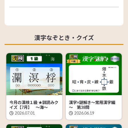
漢字なぞとき・クイズ
今月の漢検１級 ★訓読みク
漢字×謎解き～常用漢字編
イズ【7月】 ～海～
～ 第38問
2026.07.01
2026.06.19