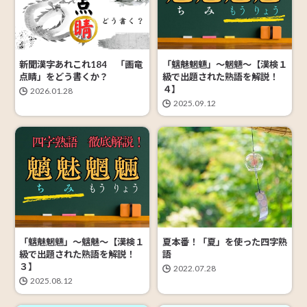
「魑魅魍魎」～魍魎～【漢検１
新聞漢字あれこれ184 「画竜
級で出題された熟語を解説！
点睛」をどう書くか？
４】
2026.01.28
2025.09.12
夏本番！「夏」を使った四字熟
「魑魅魍魎」～魑魅～【漢検１
語
級で出題された熟語を解説！
３】
2022.07.28
2025.08.12