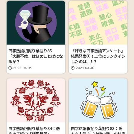
四字熟語根掘り葉掘り85
「好きな四字熟語アンケート」
「大胆不敵」はほめことばにな
結果発表①！上位にランクイン
るか？
したのは…！？
2021.04.05
2021.03.30
四字熟語根掘り葉掘り84：悲
四字熟語根掘り葉掘り83：隠
劇の夫婦の「相思相愛」
れた人気？「中肉中背」の秘密