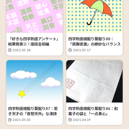
四字熟語根掘り葉掘り88：
「好きな四字熟語アンケート」
「感謝感激」の絶妙なバランス
結果発表②！座談会前編
2021.05.17
2021.05.18
四字熟語根掘り葉掘り87：若
四字熟語根掘り葉掘り86：和
き天才の「奇想天外」な漢詩
菓子の袋と「一点素心」
2021.05.03
2021.04.19