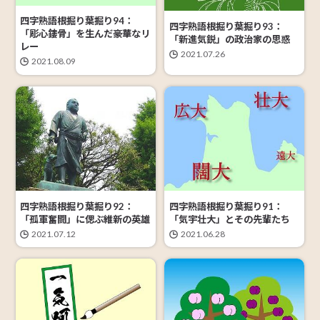
四字熟語根掘り葉掘り94：
四字熟語根掘り葉掘り93：
「彫心鏤骨」を生んだ豪華なリ
「新進気鋭」の政治家の思惑
レー
2021.07.26
2021.08.09
四字熟語根掘り葉掘り92：
四字熟語根掘り葉掘り91：
「孤軍奮闘」に偲ぶ維新の英雄
「気宇壮大」とその先輩たち
2021.07.12
2021.06.28