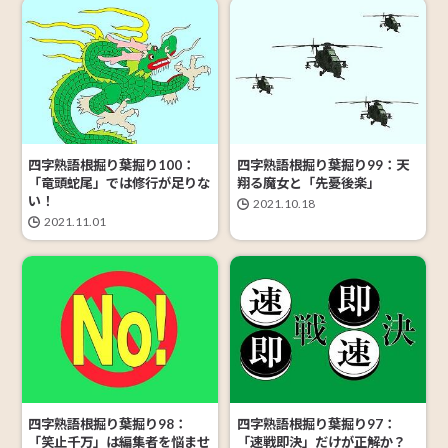
四字熟語根掘り葉掘り100：
四字熟語根掘り葉掘り99：天
「竜頭蛇尾」では修行が足りな
翔る魔女と「先憂後楽」
い！
2021.10.18
2021.11.01
四字熟語根掘り葉掘り98：
四字熟語根掘り葉掘り97：
「笑止千万」は編集者を悩ませ
「速戦即決」だけが正解か？