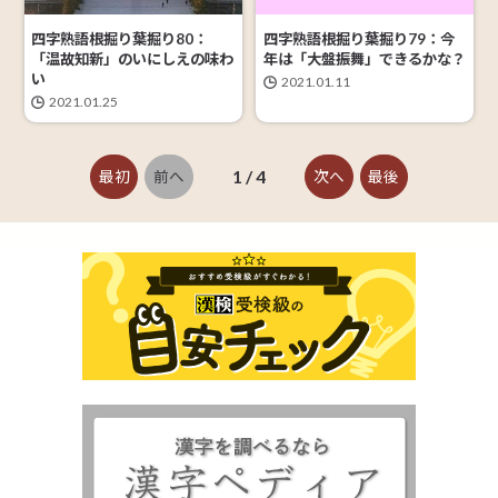
四字熟語根掘り葉掘り80：
四字熟語根掘り葉掘り79：今
「温故知新」のいにしえの味わ
年は「大盤振舞」できるかな？
い
2021.01.11
2021.01.25
1 / 4
最初
前へ
次へ
最後