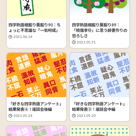
四字熟語根掘り葉掘り90：ち
四字熟語根掘り葉掘り89：
ょっと不思議な「一気呵成」
「桃傷李仆」に思う辞書作りの
恐ろしさ
2021.06.14
2021.05.31
「好きな四字熟語アンケート」
「好きな四字熟語アンケート」
結果発表④！座談会後編
結果発表③！座談会中編
2021.05.24
2021.05.20