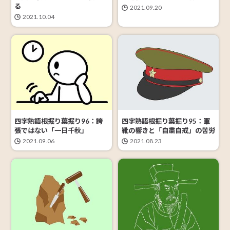
る
2021.09.20
2021.10.04
四字熟語根掘り葉掘り96：誇
四字熟語根掘り葉掘り95：軍
張ではない「一日千秋」
靴の響きと「自粛自戒」の苦労
2021.09.06
2021.08.23