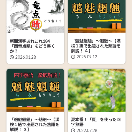
「魑魅魍魎」～魍魎～【漢
新聞漢字あれこれ184
検１級で出題された熟語を
「画竜点睛」をどう書く
解説！ ４】
か？
2025.09.12
2026.01.28
夏本番！「夏」を使った四
「魑魅魍魎」～魑魅～【漢
字熟語
検１級で出題された熟語を
解説！ ３】
2022.07.28