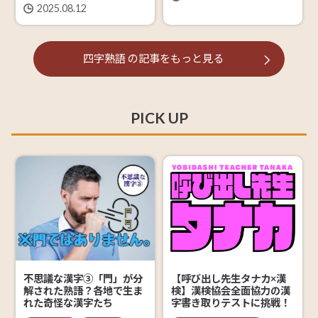
2025.08.12
四字熟語
の記事を
もっと見る
PICK UP
【呼び出し先生タナカ×漢
不思議な漢字③「門」が分
検】漢検協会全面協力の漢
解された熟語？各地で生ま
字書き取りテストに挑戦！
れた奇怪な漢字たち