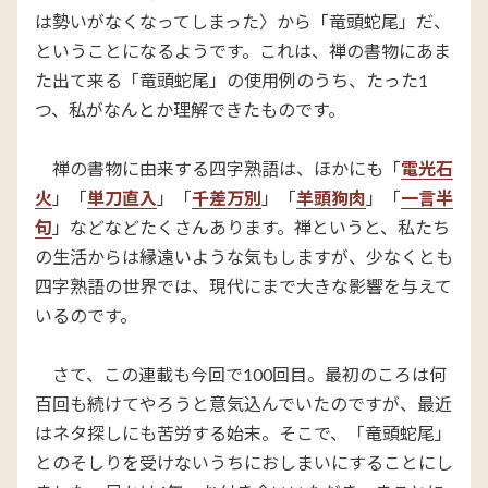
は勢いがなくなってしまった〉から「竜頭蛇尾」だ、
ということになるようです。これは、禅の書物にあま
た出て来る「竜頭蛇尾」の使用例のうち、たった1
つ、私がなんとか理解できたものです。
禅の書物に由来する四字熟語は、ほかにも「
電光石
火
」「
単刀直入
」「
千差万別
」「
羊頭狗肉
」「
一言半
句
」などなどたくさんあります。禅というと、私たち
の生活からは縁遠いような気もしますが、少なくとも
四字熟語の世界では、現代にまで大きな影響を与えて
いるのです。
さて、この連載も今回で100回目。最初のころは何
百回も続けてやろうと意気込んでいたのですが、最近
はネタ探しにも苦労する始末。そこで、「竜頭蛇尾」
とのそしりを受けないうちにおしまいにすることにし