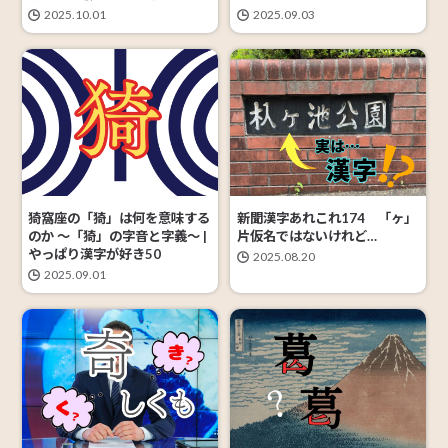
2025.10.01
2025.09.03
猗窩座の「猗」は何を意味する
新聞漢字あれこれ174 「ヶ」
のか ～「猗」の字音と字義〜 |
片仮名ではないけれど…
やっぱり漢字が好き50
2025.08.20
2025.09.01