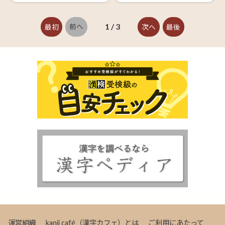
1 / 3
最初
前へ
次へ
最後
運営組織
kanji café（漢字カフェ）とは
ご利用にあたって