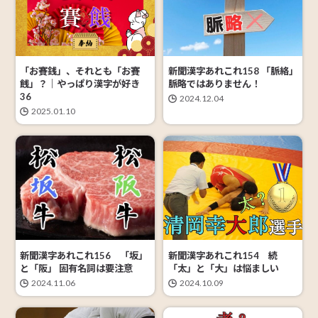
「お賽銭」、それとも「お賽
新聞漢字あれこれ158 「脈絡」
䬻」？｜やっぱり漢字が好き
脈略ではありません！
36
2024.12.04
2025.01.10
新聞漢字あれこれ154 続
新聞漢字あれこれ156 「坂」
「太」と「大」は悩ましい
と「阪」 固有名詞は要注意
2024.10.09
2024.11.06