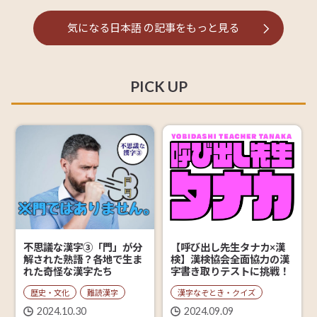
気になる日本語
の記事を
もっと見る
PICK UP
【呼び出し先生タナカ×漢
不思議な漢字③「門」が分
検】漢検協会全面協力の漢
解された熟語？各地で生ま
字書き取りテストに挑戦！
れた奇怪な漢字たち
漢字なぞとき・クイズ
歴史・文化
難読漢字
2024.09.09
2024.10.30