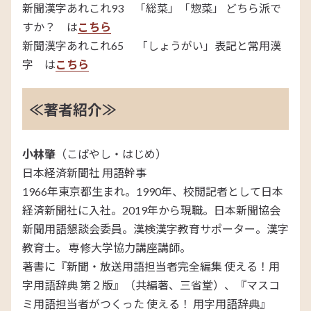
新聞漢字あれこれ93 「総菜」「惣菜」 どちら派で
すか？ は
こちら
新聞漢字あれこれ65 「しょうがい」表記と常用漢
字 は
こちら
≪著者紹介≫
小林肇
（こばやし・はじめ）
日本経済新聞社 用語幹事
1966年東京都生まれ。1990年、校閲記者として日本
経済新聞社に入社。2019年から現職。日本新聞協会
新聞用語懇談会委員。漢検漢字教育サポーター。漢字
教育士。 専修大学協力講座講師。
著書に『新聞・放送用語担当者完全編集 使える！用
字用語辞典 第２版』（共編著、三省堂）、『マスコ
ミ用語担当者がつくった 使える！ 用字用語辞典』