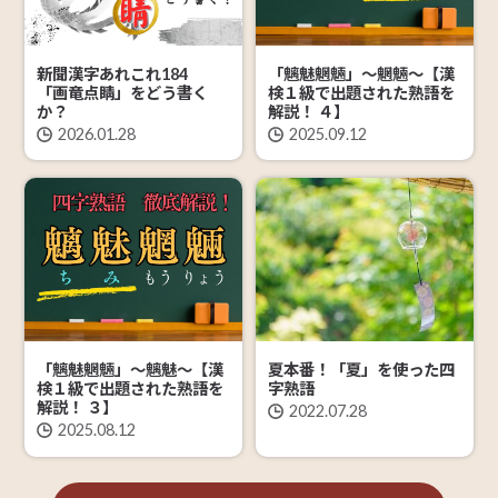
「魑魅魍魎」～魍魎～【漢
新聞漢字あれこれ184
検１級で出題された熟語を
「画竜点睛」をどう書く
解説！ ４】
か？
2025.09.12
2026.01.28
夏本番！「夏」を使った四
「魑魅魍魎」～魑魅～【漢
字熟語
検１級で出題された熟語を
解説！ ３】
2022.07.28
2025.08.12