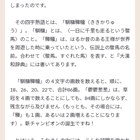
しまったのです。
その四字熟語とは、「騏驥驊驑（ききかりゅ
う）」。「騏驥」とは、〈一日に千里も走るという駿
馬〉のこと。「驊驑」は、はるか昔のある王様が世界
を周遊した時に乗っていたという、伝説上の駿馬の名
前。合わせて〈駿馬。すぐれた馬〉を表す、と『大漢
和辞典』には書いてあります。
「騏驥驊驑」の４文字の画数を数えると、順に、
18、26、20、22で、合計86画。「鬱鬱葱葱」は、草
冠を４画で数えることにしても、84画にしかならず、
残念ながら及びません（もっとも、その場合には、
「驊」も１画、あるいは２画増えることになりま
す）。新チャンピオンの誕生ですね！