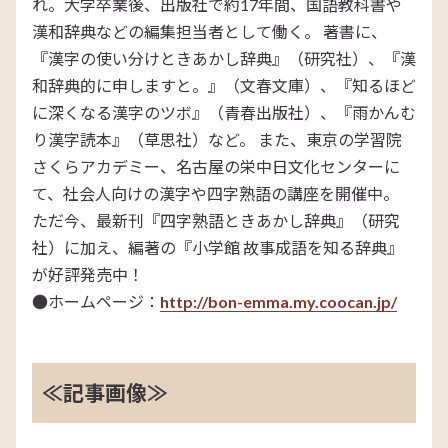
れ。大学卒業後、出版社で約17年間、国語教科書や
漢和辞典などの編集担当者として働く。 著書に、
『漢字の使い分けときあかし辞典』（研究社）、『漢
和辞典的に申しますと。』（文春文庫）、『知るほど
に深くなる漢字のツボ』（青春出版社）、『雨かんむ
り漢字読本』（草思社）など。 また、東京の学習院
さくらアカデミー、名古屋の栄中日文化センターに
て、社会人向けの漢字や四字熟語の講座を開催中。
ただ今、最新刊『四字熟語ときあかし辞典』（研究
社）に加え、編著の『小学館 故事成語を知る辞典』
が好評発売中！
●ホームページ：
http://bon-emma.my.coocan.jp/
≪記事画像≫