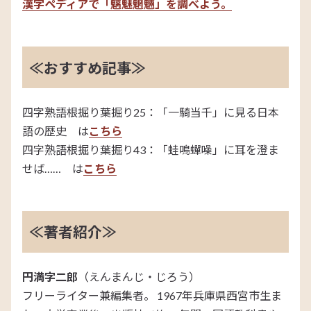
漢字ペディアで「魑魅魍魎」を調べよう。
≪おすすめ記事≫
四字熟語根掘り葉掘り25：「一騎当千」に見る日本
語の歴史 は
こちら
四字熟語根掘り葉掘り43：「蛙鳴蟬噪」に耳を澄ま
せば…… は
こちら
≪著者紹介≫
円満字二郎
（えんまんじ・じろう）
フリーライター兼編集者。 1967年兵庫県西宮市生ま