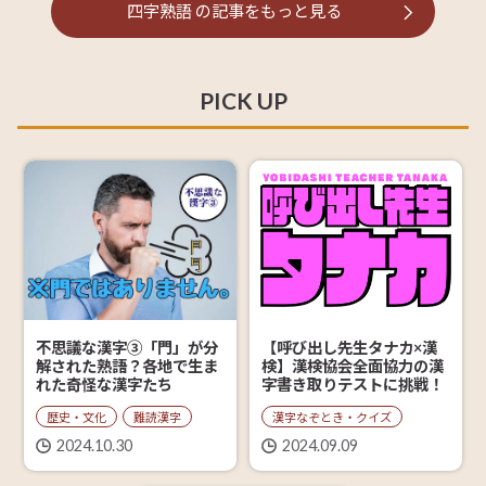
四字熟語
の記事を
もっと見る
PICK UP
【呼び出し先生タナカ×漢
不思議な漢字③「門」が分
検】漢検協会全面協力の漢
解された熟語？各地で生ま
字書き取りテストに挑戦！
れた奇怪な漢字たち
漢字なぞとき・クイズ
歴史・文化
難読漢字
2024.09.09
2024.10.30