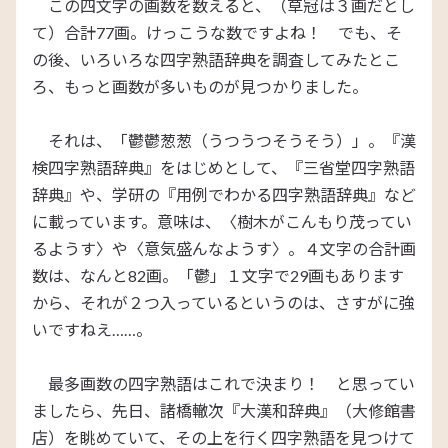
この四文字の画数を数えると、（草冠は３画だとし
て）合計77画。けっこうな数ですよね！ でも、そ
の後、いろいろな四字熟語辞典を調査してみたとこ
ろ、もっと画数が多いものが見つかりました。
それは、「鬱鬱葱葱（うつうつそうそう）」。『漢
検四字熟語辞典』をはじめとして、『三省堂四字熟語
辞典』や、学研の『用例でわかる四字熟語辞典』など
に載っています。意味は、〈樹木がこんもり茂ってい
るようす〉や〈意気盛んなようす〉。４文字の合計画
数は、なんと82画。「鬱」１文字で29画もあります
から、それが２つ入っているというのは、さすがに強
いですねえ……。
最多画数の四字熟語はこれで決まり！ と思ってい
ましたら、先日、諸橋轍次『大漢和辞典』（大修館書
店）を眺めていて、その上を行く四字熟語を見つけて