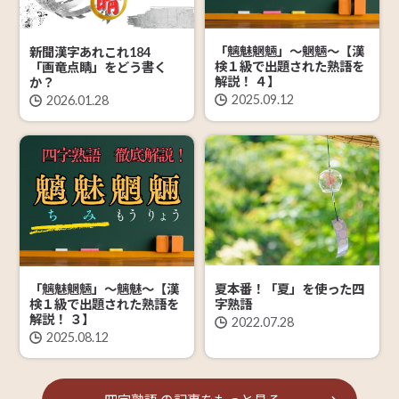
「魑魅魍魎」～魍魎～【漢
新聞漢字あれこれ184
検１級で出題された熟語を
「画竜点睛」をどう書く
解説！ ４】
か？
2025.09.12
2026.01.28
夏本番！「夏」を使った四
「魑魅魍魎」～魑魅～【漢
字熟語
検１級で出題された熟語を
解説！ ３】
2022.07.28
2025.08.12