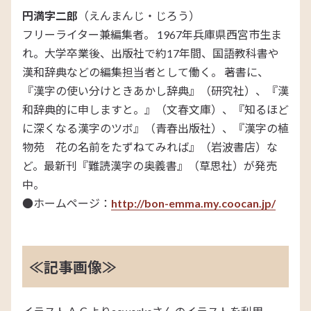
円満字二郎
（えんまんじ・じろう）
フリーライター兼編集者。 1967年兵庫県西宮市生ま
れ。大学卒業後、出版社で約17年間、国語教科書や
漢和辞典などの編集担当者として働く。 著書に、
『漢字の使い分けときあかし辞典』（研究社）、『漢
和辞典的に申しますと。』（文春文庫）、『知るほど
に深くなる漢字のツボ』（青春出版社）、『漢字の植
物苑 花の名前をたずねてみれば』（岩波書店）な
ど。最新刊『難読漢字の奥義書』（草思社）が発売
中。
●ホームページ：
http://bon-emma.my.coocan.jp/
≪記事画像≫