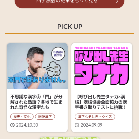
四字熟語
の記事を
もっと見る
PICK UP
【呼び出し先生タナカ×漢
不思議な漢字③「門」が分
検】漢検協会全面協力の漢
解された熟語？各地で生ま
字書き取りテストに挑戦！
れた奇怪な漢字たち
漢字なぞとき・クイズ
歴史・文化
難読漢字
2024.09.09
2024.10.30