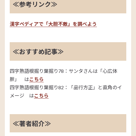
≪参考リンク≫
漢字ペディアで「大胆不敵」を調べよう
≪おすすめ記事≫
四字熟語根掘り葉掘り78：サンタさんは「心広体
胖」 は
こちら
四字熟語根掘り葉掘り82：「品行方正」と直角のイ
メージ は
こちら
≪著者紹介≫