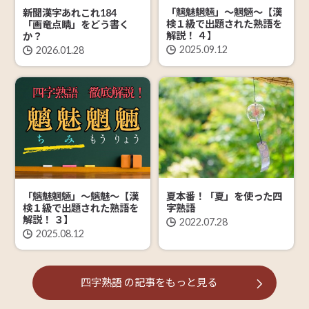
「魑魅魍魎」～魍魎～【漢
新聞漢字あれこれ184
検１級で出題された熟語を
「画竜点睛」をどう書く
解説！ ４】
か？
2025.09.12
2026.01.28
夏本番！「夏」を使った四
「魑魅魍魎」～魑魅～【漢
字熟語
検１級で出題された熟語を
解説！ ３】
2022.07.28
2025.08.12
四字熟語
の記事を
もっと見る