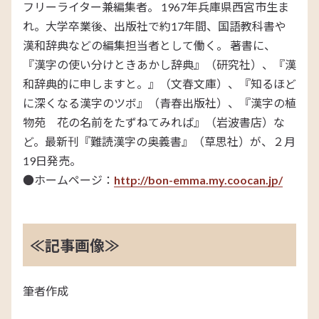
フリーライター兼編集者。 1967年兵庫県西宮市生ま
れ。大学卒業後、出版社で約17年間、国語教科書や
漢和辞典などの編集担当者として働く。 著書に、
『漢字の使い分けときあかし辞典』（研究社）、『漢
和辞典的に申しますと。』（文春文庫）、『知るほど
に深くなる漢字のツボ』（青春出版社）、『漢字の植
物苑 花の名前をたずねてみれば』（岩波書店）な
ど。最新刊『難読漢字の奥義書』（草思社）が、２月
19日発売。
●ホームページ：
http://bon-emma.my.coocan.jp/
≪記事画像≫
筆者作成