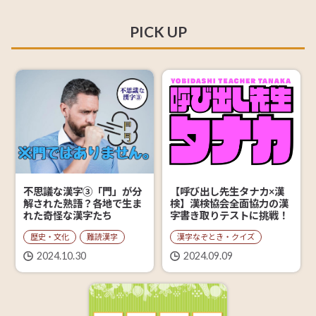
PICK UP
【呼び出し先生タナカ×漢
不思議な漢字③「門」が分
検】漢検協会全面協力の漢
解された熟語？各地で生ま
字書き取りテストに挑戦！
れた奇怪な漢字たち
漢字なぞとき・クイズ
歴史・文化
難読漢字
2024.09.09
2024.10.30