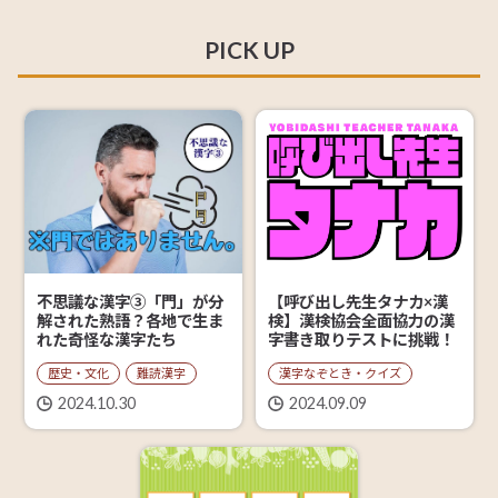
PICK UP
【呼び出し先生タナカ×漢
不思議な漢字③「門」が分
検】漢検協会全面協力の漢
解された熟語？各地で生ま
字書き取りテストに挑戦！
れた奇怪な漢字たち
漢字なぞとき・クイズ
歴史・文化
難読漢字
2024.09.09
2024.10.30