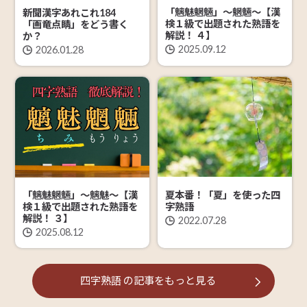
「魑魅魍魎」～魍魎～【漢
新聞漢字あれこれ184
検１級で出題された熟語を
「画竜点睛」をどう書く
解説！ ４】
か？
2025.09.12
2026.01.28
夏本番！「夏」を使った四
「魑魅魍魎」～魑魅～【漢
字熟語
検１級で出題された熟語を
解説！ ３】
2022.07.28
2025.08.12
四字熟語
の記事を
もっと見る