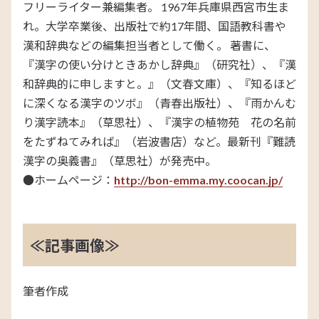
フリーライター兼編集者。 1967年兵庫県西宮市生ま
れ。大学卒業後、出版社で約17年間、国語教科書や
漢和辞典などの編集担当者として働く。 著書に、
『漢字の使い分けときあかし辞典』（研究社）、『漢
和辞典的に申しますと。』（文春文庫）、『知るほど
に深くなる漢字のツボ』（青春出版社）、『雨かんむ
り漢字読本』（草思社）、『漢字の植物苑 花の名前
をたずねてみれば』（岩波書店）など。最新刊『難読
漢字の奥義書』（草思社）が発売中。
●ホームページ：
http://bon-emma.my.coocan.jp/
≪記事画像≫
筆者作成