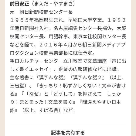
前田安正
（まえだ・やすまさ）
元 朝日新聞校閲センター長
１９５５年福岡県生まれ。早稲田大学卒業。１９８２
年朝日新聞社入社。名古屋編集センター長補佐、大阪
校閲センター長、用語幹事、東京本社校閲センター長
などを経て、２０１６年４月から朝日新聞メディアプ
ロダクション校閲事業部長に就任予定。
朝日カルチャーセンター立川教室で文章講座「声に出
して書くエッセイ」、企業の広報研修などに出講。
主な著書に『漢字んな話』『漢字んな話２』（以上、
三省堂）、『きっちり！恥ずかしくない！文章が書け
る』『「なぜ」と「どうして」を押さえて しっか
り！まとまった！文章を書く』『間違えやすい日本
語』（以上、すばる舎）など。
記事を共有する