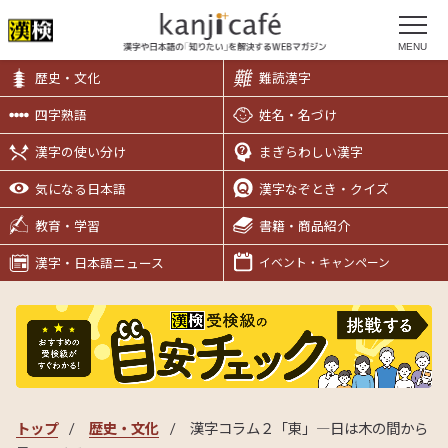
MENU
歴史・文化
難読漢字
四字熟語
姓名・名づけ
漢字の使い分け
まぎらわしい漢字
気になる日本語
漢字なぞとき・クイズ
教育・学習
書籍・商品紹介
漢字・日本語ニュース
イベント・キャンペーン
トップ
歴史・文化
漢字コラム２「東」―日は木の間から