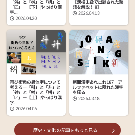
「舛」と「桝」と「枡」と
【漢検１級で出題された熟
「〼」―【下】|やっぱり漢
語を解説！ 8】
字…
2026.04.13
2026.04.20
再び街角の異体字について
新聞漢字あれこれ187 ア
考える―「科」と「升」と
ルファベットに隠れた漢字
「舛」と「桝」と「枡」と
を探る
「〼」―【上】|やっぱり漢
2026.03.18
字…
2026.04.06
歴史・文化
の記事を
もっと見る