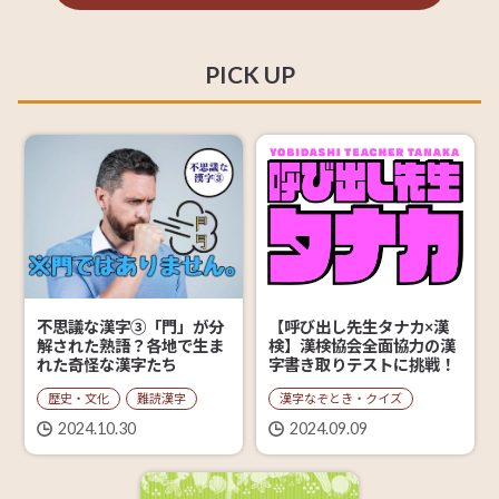
PICK UP
【呼び出し先生タナカ×漢
不思議な漢字③「門」が分
検】漢検協会全面協力の漢
解された熟語？各地で生ま
字書き取りテストに挑戦！
れた奇怪な漢字たち
漢字なぞとき・クイズ
歴史・文化
難読漢字
2024.09.09
2024.10.30