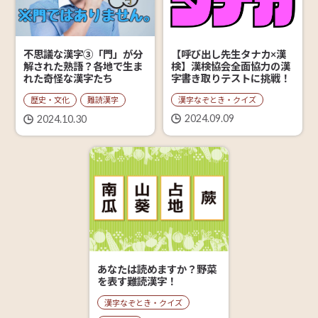
【呼び出し先生タナカ×漢
不思議な漢字③「門」が分
検】漢検協会全面協力の漢
解された熟語？各地で生ま
字書き取りテストに挑戦！
れた奇怪な漢字たち
漢字なぞとき・クイズ
歴史・文化
難読漢字
2024.09.09
2024.10.30
あなたは読めますか？野菜
を表す難読漢字！
漢字なぞとき・クイズ