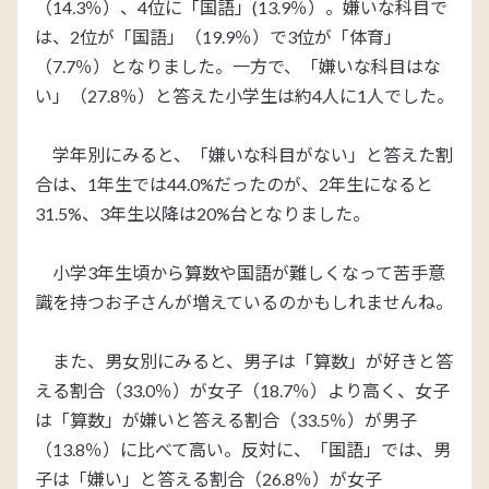
（
14.3％）、4位に「国語」(13.9％）。嫌いな科目で
は、2位が
「国語」（19.9％）で3位が「体育」
（7.7％）となりました。一方で、「嫌いな科目はな
い」（27.8％）と答えた小学生は約4人に1人でした。
学年別にみると、「嫌いな科目がない」と答えた割
合は、1年生では44.0%だったのが、2年生になると
31.5%、3年生以降は20%台となりました。
小学3年生頃から算数や国語が難しくなって苦手意
識を持つお子さんが増えているのかもしれませんね。
また、男女別にみると、男子は「算数」が好きと答
える割合
（33.0％）
が女子（
18.7％）
より高く、女子
は「算数」が嫌いと答える割合（
33.5％）
が男子
（
13.8％）に比べて
高い。反対に、「国語」では、男
子は「嫌い」と答える割合（
26.8％）
が女子