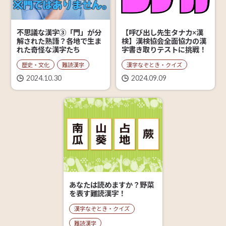
【呼び出し先生タナカ×漢
不思議な漢字③「門」が分
検】漢検協会全面協力の漢
解された熟語？各地で生ま
字書き取りテストに挑戦！
れた奇怪な漢字たち
漢字なぞとき・クイズ
歴史・文化
難読漢字
2024.09.09
2024.10.30
あなたは読めますか？野菜
を表す難読漢字！
漢字なぞとき・クイズ
難読漢字