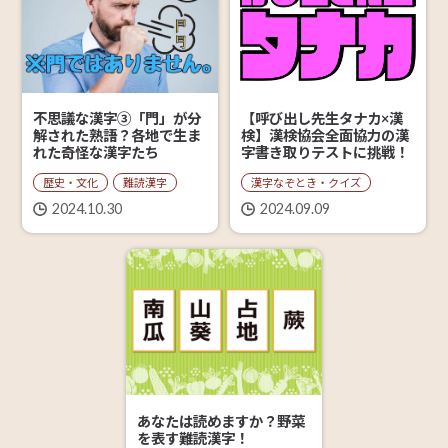
【呼び出し先生タナカ×漢
不思議な漢字③「門」が分
検】漢検協会全面協力の漢
解された熟語？各地で生ま
字書き取りテストに挑戦！
れた奇怪な漢字たち
漢字なぞとき・クイズ
歴史・文化
難読漢字
2024.09.09
2024.10.30
あなたは読めますか？野菜
を表す難読漢字！