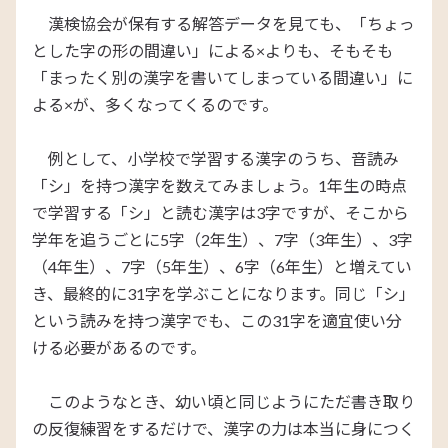
漢検協会が保有する解答データを見ても、「ちょっ
とした字の形の間違い」による×よりも、そもそも
「まったく別の漢字を書いてしまっている間違い」に
よる×が、多くなってくるのです。
例として、小学校で学習する漢字のうち、音読み
「シ」を持つ漢字を数えてみましょう。
1
年生の時点
で学習する「シ」と読む漢字は
3
字ですが、そこから
学年を追うごとに
5
字（
2
年生）、
7
字（
3
年生）、
3
字
（
4
年生）、
7
字（
5
年生）、
6
字（
6
年生）と増えてい
き、最終的に
31
字を学ぶことになります。同じ「シ」
という読みを持つ漢字でも、この
31
字を適宜使い分
ける必要があるのです。
このようなとき、幼い頃と同じようにただ書き取り
の反復練習をするだけで、漢字の力は本当に身につく