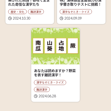
検】漢検協会全面協力の漢
解された熟語？各地で生ま
字書き取りテストに挑戦！
れた奇怪な漢字たち
漢字なぞとき・クイズ
歴史・文化
難読漢字
2024.09.09
2024.10.30
あなたは読めますか？野菜
を表す難読漢字！
漢字なぞとき・クイズ
難読漢字
2024.06.28