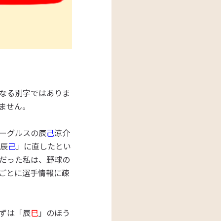
なる別字ではありま
ません。
ーグルスの
辰
己
涼介
辰
己
」に直したとい
だった私は、野球の
ごとに選手情報に疎
ずは「辰
巳
」のほう