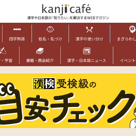
四字熟語
姓名・名づけ
漢字の使い分け
まぎらわ
育・学習
書籍・商品紹介
漢字・日本語ニュース
イベント