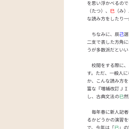
を思い浮かべるので
（たつ）、
巳
（み）
な読み方をしたり一
ちなみに、辰
己
選
二支で表した方角に
うが多数派だといい
校閲をする際に、
す。ただ、一般人に
か、こんな読み方を
富な『増補改訂ＪＩ
し、古典文法の
已
然
毎年春に新人記者
るかどうかの演習を
で、今年は「
已
」の