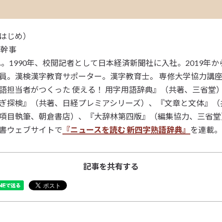
はじめ）
語幹事
れ。1990年、校閲記者として日本経済新聞社に入社。2019年
員。漢検漢字教育サポーター。漢字教育士。 専修大学協力講
語担当者がつくった 使える！ 用字用語辞典』（共著、三省堂
ぎ探検』（共著、日経プレミアシリーズ）、『文章と文体』（
項目執筆、朝倉書店）、『大辞林第四版』（編集協力、三省堂）
書ウェブサイトで
『ニュースを読む 新四字熟語辞典』
を連載。
記事を共有する