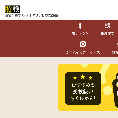
運営:公益財団法人 日本漢字能力検定協会
歴史・文化
難読漢字
漢字なぞとき・クイズ
教