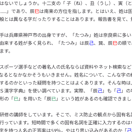
はないでしょうか。十二支の「 子（ね）、丑（うし）、寅（
……」であり、辰
巳
は南東の方位を指します。とはいえ、姓は
般とは異なる字だったりすることはあります。報告書を見て、
手は兵庫県神戸市の出身ですが、「たつみ」姓は奈良県に多い
由来する姓が多く見られ、「たつみ」は辰
己
、巽、辰
巳
の順で
ます。
スポーツ選手などの著名人の氏名ならば資料やネット検索など
なるとなかなかそうもいきません。姓名について、こんな字の
するのかといった疑問を持つことはよくあります。そんな時は
Ｓ漢字字典』を使い調べています。実際、「辰
己
」も「
己
」の
形の「
已
」を用いた「辰
已
」という姓があるのも確認できまし
研修の講師をしています。そこで、ミス防止の観点から固有名
行っています。短時間で多くの固有名詞を正確に入力するのは
字を持つ人名の正答率は59％。やはり思い込みがあるのか「
己