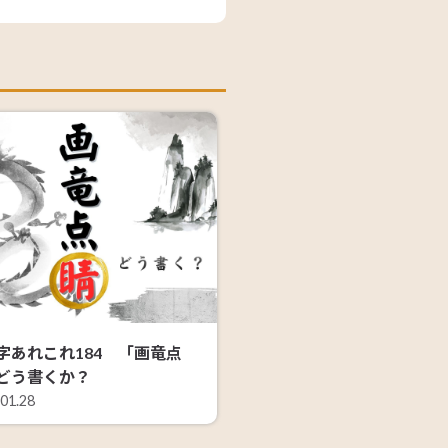
字あれこれ184 「画竜点
どう書くか？
.01.28