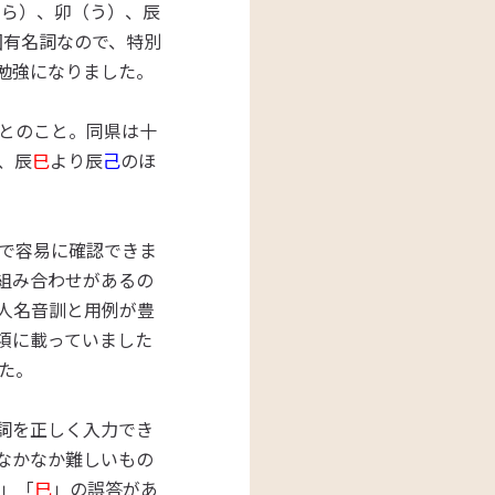
とら）、卯（う）、辰
固有名詞なので、特別
勉強になりました。
とのこと。同県は十
、辰
巳
より辰
己
のほ
で容易に確認できま
組み合わせがあるの
人名音訓と用例が豊
項に載っていました
た。
詞を正しく入力でき
なかなか難しいもの
」「
巳
」の誤答があ