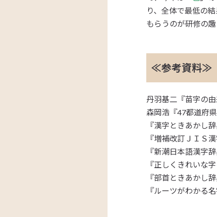
り、全体で最低の結
もらうのが研修の趣
≪参考資料≫
丹羽基二『苗字の由
森岡浩『47都道府県
『漢字ときあかし辞典
『増補改訂ＪＩＳ漢
『新潮日本語漢字辞典
『正しくきれいな字
『部首ときあかし辞典
『ルーツがわかる名