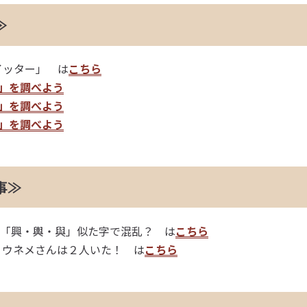
≫
ツイッター」 は
こちら
」を調べよう
」を調べよう
」を調べよう
事≫
4「興・輿・與」似た字で混乱？ は
こちら
1 ウネメさんは２人いた！ は
こちら