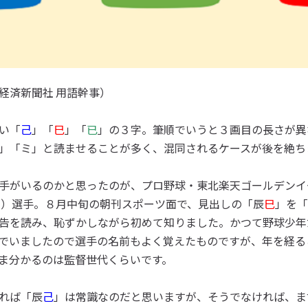
経済新聞社 用語幹事）
い「
己
」「
巳
」「
已
」の３字。筆順でいうと３画目の長さが異
」「ミ」と読ませることが多く、混同されるケースが後を絶ち
手がいるのかと思ったのが、プロ野球・東北楽天ゴールデンイ
）選手。８月中旬の朝刊スポーツ面で、見出しの「辰
巳
」を「
告を読み、恥ずかしながら初めて知りました。かつて野球少年
でいましたので選手の名前もよく覚えたものですが、年を経る
ま分かるのは監督世代くらいです。
れば「辰
己
」は常識なのだと思いますが、そうでなければ、ま