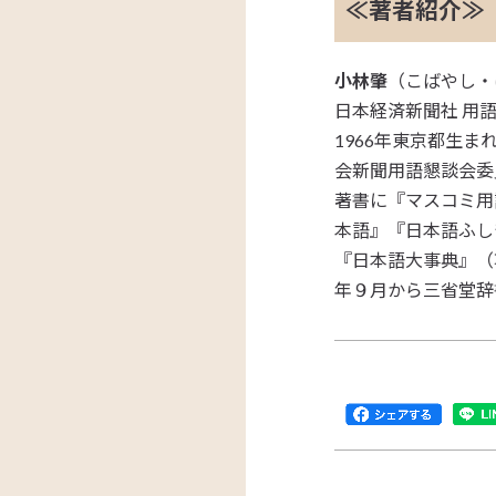
≪著者紹介≫
小林肇
（こばやし・
日本経済新聞社 用
1966年東京都生ま
会新聞用語懇談会委
著書に『マスコミ用
本語』『日本語ふし
『日本語大事典』（
年９月から三省堂辞