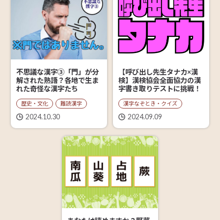
【呼び出し先生タナカ×漢
不思議な漢字③「門」が分
検】漢検協会全面協力の漢
解された熟語？各地で生ま
字書き取りテストに挑戦！
れた奇怪な漢字たち
漢字なぞとき・クイズ
歴史・文化
難読漢字
2024.09.09
2024.10.30