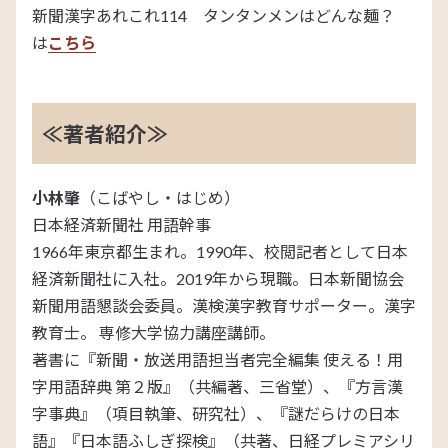
新聞漢字あれこれ114 タンタンメンはどんな麺？
は
こちら
≪著者紹介≫
小林肇
（こばやし・はじめ）
日本経済新聞社 用語幹事
1966年東京都生まれ。1990年、校閲記者として日本
経済新聞社に入社。2019年から現職。日本新聞協会
新聞用語懇談会委員。漢検漢字教育サポーター。漢字
教育士。 専修大学協力講座講師。
著書に『新聞・放送用語担当者完全編集 使える！用
字用語辞典 第２版』（共編著、三省堂）、『方言漢
字事典』（項目執筆、研究社）、『謎だらけの日本
語』『日本語ふしぎ探検』（共著、日経プレミアシリ