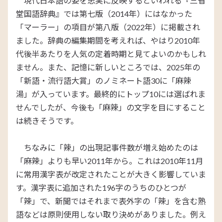
現代日本語の姿を忠実に反映するといわれる『三省
堂国語辞典』では第七版（2014年）にはなかった
「マーラー」の項目が第八版（2022年）に掲載され
ました。辞典の編集期間を考えれば、やはり2010年
代後半あたりを人気の定着時期と見てよいのかもしれ
ません。また、記憶に新しいところでは、2025年の
「新語・流行語大賞」のノミネート語30に「麻辣
湯」が入っています。最終的にトップ10には選ばれま
せんでしたが、今後も「麻辣」の文字を目にすること
は続きそうです。
ちなみに「辣」の出現記事件数が増え始めたのは
「麻辣」よりも早い2011年から。これは2010年11月
に常用漢字表が改定されたことが大きく影響していま
す。漢字表に追加された196字のうちのひとつが
「辣」で、新聞ではそれまで表外字の「辣」を含む熟
語などは原則使用しない取り決めがありました。例え