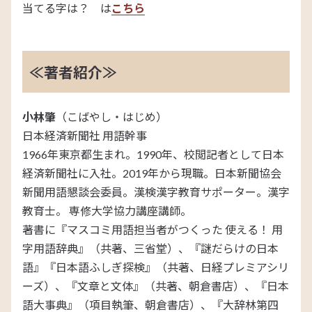
当てる字は？ は
こちら
≪著者紹介≫
小林肇
（こばやし・はじめ）
日本経済新聞社 用語幹事
1966年東京都生まれ。1990年、校閲記者として日本
経済新聞社に入社。2019年から現職。日本新聞協会
新聞用語懇談会委員。漢検漢字教育サポーター。漢字
教育士。 専修大学協力講座講師。
著書に『マスコミ用語担当者がつくった 使える！ 用
字用語辞典』（共著、三省堂）、『謎だらけの日本
語』『日本語ふしぎ探検』（共著、日経プレミアシリ
ーズ）、『文章と文体』（共著、朝倉書店）、『日本
語大事典』（項目執筆、朝倉書店）、『大辞林第四