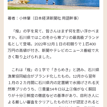
著者：小林肇（日本経済新聞社 用語幹事）
「煌」の字を見て、皆さんはまず何を思い浮かべま
すか。石川県ではこの冬から寒ブリの最高級ブランド
名として登場。2022年12月１日の初競りで１匹400
万円の高値が付き、新聞やテレビのニュース番組で大
きく取り上げられました。
これは「煌」の１字で「きらめき」と読み、石川県
漁業協同組合がブランド化したもの。12月から翌年
１月の２カ月間に石川県内の定置網で水揚げされる天
然寒ブリのうち、①重量14キロ以上②傷がなく胴回
りが十分③鮮度の徹底――などの基準があり、目利き人に
よる厳しい審査をクリアしたものだけが認定されると