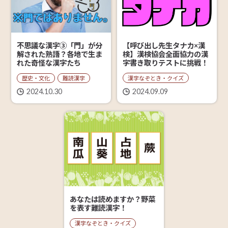
【呼び出し先生タナカ×漢
不思議な漢字③「門」が分
検】漢検協会全面協力の漢
解された熟語？各地で生ま
字書き取りテストに挑戦！
れた奇怪な漢字たち
漢字なぞとき・クイズ
歴史・文化
難読漢字
2024.09.09
2024.10.30
あなたは読めますか？野菜
を表す難読漢字！
漢字なぞとき・クイズ