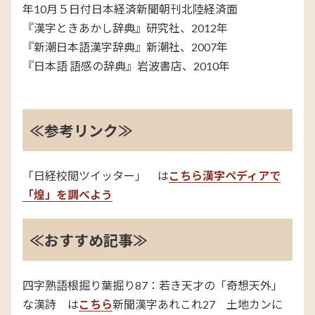
年10月５日付日本経済新聞朝刊北陸経済面
『漢字ときあかし辞典』研究社、2012年
『新潮日本語漢字辞典』新潮社、2007年
『日本語 語感の辞典』岩波書店、2010年
≪参考リンク≫
「日経校閲ツイッター」 は
こちら
漢字ペディアで
「煌」を調べよう
≪おすすめ記事≫
四字熟語根掘り葉掘り87：若き天才の「奇想天外」
な漢詩 は
こちら
新聞漢字あれこれ27 土地カンに