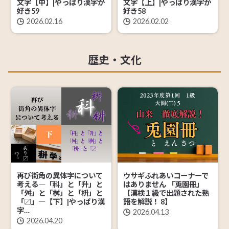
文字【中】|やっぱり漢字が
文字【上】|やっぱり漢字が
好き59
好き58
2026.02.16
2026.02.02
歴史・文化
再び街角の異体字について
ウサギふれあいコーナーで
考える―「科」と「升」と
はありません 「兎園冊」
「舛」と「桝」と「枡」と
【漢検１級で出題された熟
「〼」―【下】|やっぱり漢
語を解説！ 8】
字…
2026.04.13
2026.04.20