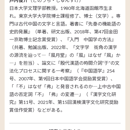
戸内俊介
（とのうち・しゅんすけ）
日本大学文理学部教授。1980年北海道函館市生ま
れ。東京大学大学院博士課程修了、博士（文学）。専
門は古代中国の文字と言語。著書に『先秦の機能語の
史的発展』（単著、研文出版、2018年、第47回金田
一京助博士記念賞受賞）、『入門 中国学の方法』
（共著、勉誠出版、2022年、「文字学 街角の漢字
の源流を辿って―「風月堂」の「風」はなぜ「凮」か
―」を担当）、論文に「殷代漢語の時間介詞“于”の文
法化プロセスに関する一考察」（『中国語学』254
号、2007年、第9回日本中国語学会奨励賞受賞）、
「「不」はなぜ「弗」と発音されるのか―上中古中国
語の否定詞「不」「弗」の変遷―」（『漢字文化研
究』第11号、2021年、第15回漢検漢字文化研究奨励
賞佳作受賞）などがある。