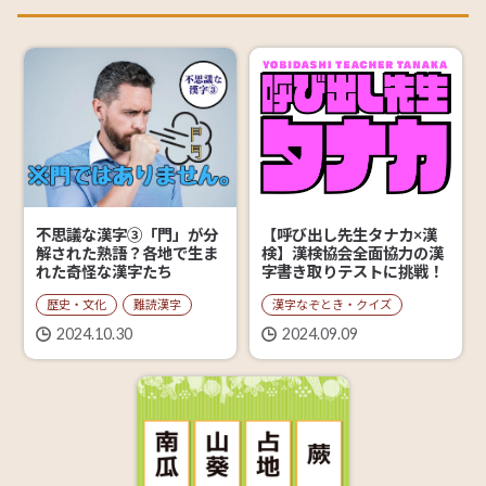
【呼び出し先生タナカ×漢
不思議な漢字③「門」が分
検】漢検協会全面協力の漢
解された熟語？各地で生ま
字書き取りテストに挑戦！
れた奇怪な漢字たち
漢字なぞとき・クイズ
歴史・文化
難読漢字
2024.09.09
2024.10.30