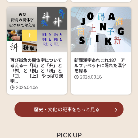
再び街角の異体字について
新聞漢字あれこれ187 ア
考える―「科」と「升」と
ルファベットに隠れた漢字
「舛」と「桝」と「枡」と
を探る
「〼」―【上】|やっぱり漢
2026.03.18
字…
2026.04.06
歴史・文化
の記事を
もっと見る
PICK UP