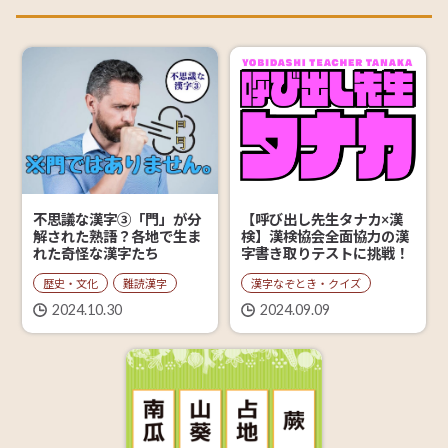
【呼び出し先生タナカ×漢
不思議な漢字③「門」が分
検】漢検協会全面協力の漢
解された熟語？各地で生ま
字書き取りテストに挑戦！
れた奇怪な漢字たち
漢字なぞとき・クイズ
歴史・文化
難読漢字
2024.09.09
2024.10.30