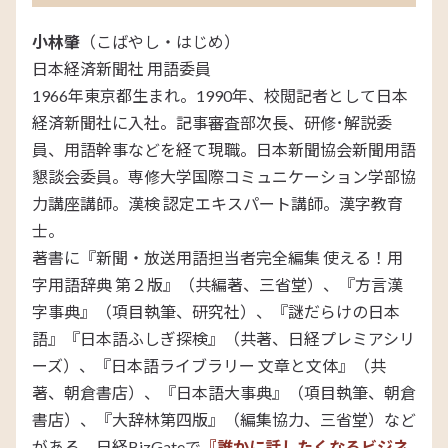
小林肇
（こばやし・はじめ）
日本経済新聞社 用語委員
1966年東京都生まれ。
1990
年、校閲記者として日本
経済新聞社に入社。記事審査部次長、研修･解説委
員、用語幹事などを経て現職。日本新聞協会新聞用語
懇談会委員。専修大学国際コミュニケーション学部協
力講座講師。漢検 認定エキスパート講師。漢字教育
士。
著書に『新聞・放送用語担当者完全編集 使える！用
字用語辞典 第２版』（共編著、三省堂）、『方言漢
字事典』（項目執筆、研究社）、『謎だらけの日本
語』『日本語ふしぎ探検』（共著、日経プレミアシリ
ーズ）、『日本語ライブラリー 文章と文体』（共
著、朝倉書店）、『日本語大事典』（項目執筆、朝倉
書店）、『大辞林第四版』（編集協力、三省堂）など
がある。日経
BizGate
で
『誰かに話したくなるビジネ