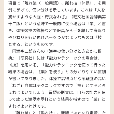
項目で「離れ業〈一般用語〉、離れ技〈体操〉」を用
例に挙げて、使い分けを示しています。これは「人を
驚かすような大胆・奇抜なわざ」（旺文社国語辞典第
十二版）という意味で一般的に使う場合は「業」と書
き、体操競技の鉄棒などで器具から手を離して宙返り
やひねりを行い再びバーをつかむようなものは「技」
とする、というものです。
円満字二郎さんの『漢字の使い分けときあかし辞
典』（研究社）には「能力やテクニックの場合は、
《技》を用いる」「能力やテクニックを使って行った
結果の場合は、《業》を使う」との分かりやすい区別
が書いてありました。体操で高得点となる難度の高い
「わざ」自体はテクニックですので「技」とすると考
えればよいでしょう。冒頭の例文は、自らの能力を使
って放った満塁本塁打という結果を指すので「業」と
すればよいわけです。
「離れ業」と「離れ技」。新聞ではかなり定着した