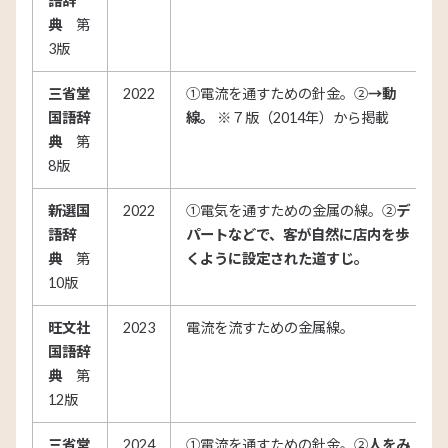
語辞
典
第
3版
三省堂
2022
①電流を通すための針金。②
→動
国語辞
線。
※７版（2014年）から掲載
典
第
8版
新選国
2022
①電気を通すための金属の線。②
デ
語辞
パートなどで、客が自然に店内を歩
典
第
くように設定された道すじ。
10版
旺文社
2023
電流を流すための金属線。
国語辞
典
第
12版
三省堂
2024
①電流を通すための針金。②
人をみ