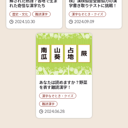
検】漢検協会全面協力の漢
解された熟語？各地で生ま
字書き取りテストに挑戦！
れた奇怪な漢字たち
漢字なぞとき・クイズ
歴史・文化
難読漢字
2024.09.09
2024.10.30
あなたは読めますか？野菜
を表す難読漢字！
漢字なぞとき・クイズ
難読漢字
2024.06.28