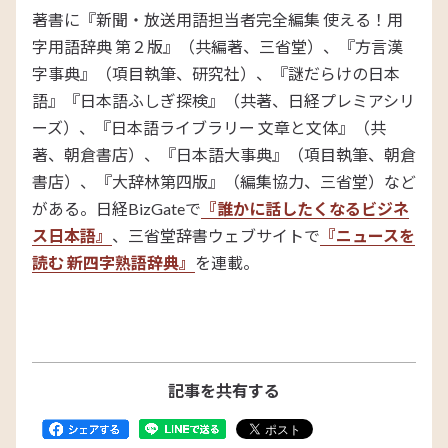
著書に『新聞・放送用語担当者完全編集 使える！用
字用語辞典 第２版』（共編著、三省堂）、『方言漢
字事典』（項目執筆、研究社）、『謎だらけの日本
語』『日本語ふしぎ探検』（共著、日経プレミアシリ
ーズ）、『日本語ライブラリー 文章と文体』（共
著、朝倉書店）、『日本語大事典』（項目執筆、朝倉
書店）、『大辞林第四版』（編集協力、三省堂）など
がある。日経
BizGate
で
『誰かに話したくなるビジネ
ス日本語』
、三省堂辞書ウェブサイトで
『ニュースを
読む 新四字熟語辞典』
を連載。
記事を共有する