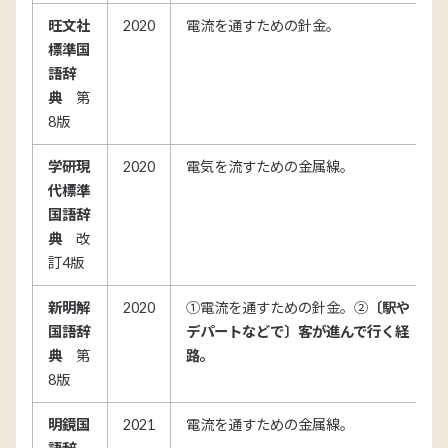
旺文社
2020
電流を通すための針金。
標準国
語辞
典
第
8版
学研現
2020
電気を流すための金属線。
代標準
国語辞
典
改
訂4版
新明解
2020
①電流を通すための針金。②
〔駅や
国語辞
デパートなどで〕客が進んで行く経
典
第
路。
8版
明鏡国
2021
電流を通すための金属線。