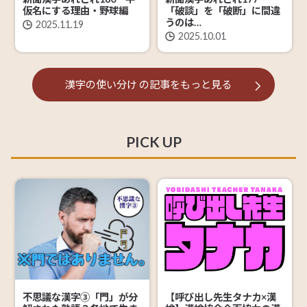
仮名にする理由・野球編
「破談」を「破断」に間違
うのは…
2025.11.19
2025.10.01
漢字の使い分け
の記事を
もっと見る
PICK UP
【呼び出し先生タナカ×漢
不思議な漢字③「門」が分