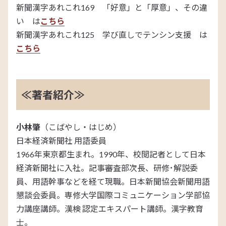
新聞漢字あれこれ169 「好意」と「厚意」、その違
い は
こちら
新聞漢字あれこれ125 学び直しでテンシン支援 は
こちら
≪著者紹介≫
小林肇
（こばやし・はじめ）
日本経済新聞社 用語委員
1966年東京都生まれ。
1990
年、校閲記者として日本
経済新聞社に入社。記事審査部次長、研修･解説委
員、用語幹事などを経て現職。日本新聞協会新聞用語
懇談会委員。専修大学国際コミュニケーション学部協
力講座講師。漢検 認定エキスパート講師。漢字教育
士。