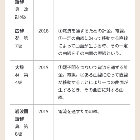
語辞
典
改
訂6版
広辞
2018
①電流を通ずるための針金。電線。
苑
第
②一定の曲線に沿って移動する直線
7版
によって曲面が生じる時、その一定
の曲線をその曲面の導線という。
大辞
2019
①端子間をつないで電流を通ずる針
林
第
金。電線。②ある曲線に沿って直線
4版
が移動することにより一つの曲面が
生ずるとき、その曲面に対する曲
線。
岩波国
2019
電流を通すための線。
語辞
典
第
8版