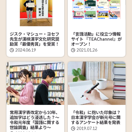
ジスク・マシュー・ヨセフ
「言語活動」に役立つ情報
先生が漢検漢字文化研究奨
サイト 『TEAChannel』が
励賞「最優秀賞」を受賞！
オープン！
2024.06.19
2021.01.26
常用漢字表改定から10年、
「令和」に抱いた印象は？
追加字はどう浸透した？～
日本漢字学会が新元号に関
令和元年度「国語に関する
するアンケート結果を発表
世論調査」結果より～
2019.07.12