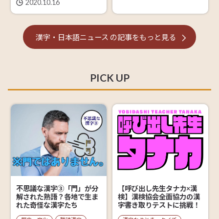
2020.10.16
漢字・日本語ニュース
の記事を
もっと見る
PICK UP
【呼び出し先生タナカ×漢
不思議な漢字③「門」が分
検】漢検協会全面協力の漢
解された熟語？各地で生ま
字書き取りテストに挑戦！
れた奇怪な漢字たち