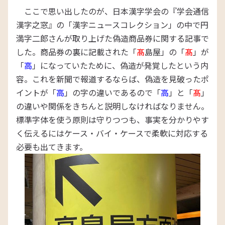
ここで思い出したのが、日本漢字学会の『学会通信
漢字之窓』の「漢字ニュースコレクション」の中で円
満字二郎さんが取り上げた偽造商品券に関する記事で
した。商品券の裏に記載された「
髙
島屋」の「
髙
」が
「
高
」になっていたために、偽造が発覚したという内
容。これを新聞で報道するならば、偽造を見破ったポ
イントが「
高
」の字の違いであるので「
高
」と「
髙
」
の違いや関係をきちんと説明しなければなりません。
標準字体を使う原則は守りつつも、事実を分かりやす
く伝えるにはケース・バイ・ケースで柔軟に対応する
必要も出てきます。