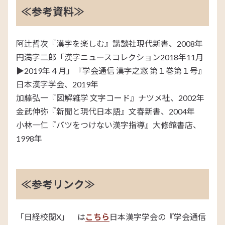
≪参考資料≫
阿辻哲次『漢字を楽しむ』講談社現代新書、2008年
円満字二郎「漢字ニュースコレクション2018年11月
▶2019年４月」『学会通信 漢字之窓 第１巻第１号』
日本漢字学会、2019年
加藤弘一『図解雑学 文字コード』ナツメ社、2002年
金武伸弥『新聞と現代日本語』文春新書、2004年
小林一仁『バツをつけない漢字指導』大修館書店、
1998年
≪参考リンク≫
「日経校閲X」 は
こちら
日本漢字学会の『学会通信