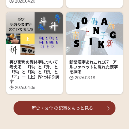
2026.04.20
再び街角の異体字について
新聞漢字あれこれ187 ア
考える―「科」と「升」と
ルファベットに隠れた漢字
「舛」と「桝」と「枡」と
を探る
「〼」―【上】|やっぱり漢
2026.03.18
字…
2026.04.06
歴史・文化
の記事を
もっと見る