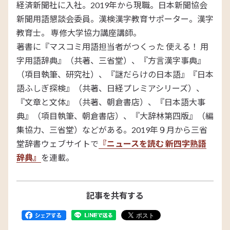
経済新聞社に入社。2019年から現職。日本新聞協会
新聞用語懇談会委員。漢検漢字教育サポーター。漢字
教育士。 専修大学協力講座講師。
著書に『マスコミ用語担当者がつくった 使える！ 用
字用語辞典』（共著、三省堂）、『方言漢字事典』
（項目執筆、研究社）、『謎だらけの日本語』『日本
語ふしぎ探検』（共著、日経プレミアシリーズ）、
『文章と文体』（共著、朝倉書店）、『日本語大事
典』（項目執筆、朝倉書店）、『大辞林第四版』（編
集協力、三省堂）などがある。2019年９月から三省
堂辞書ウェブサイトで
『ニュースを読む 新四字熟語
辞典』
を連載。
記事を共有する