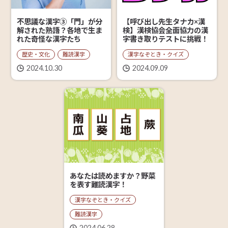
【呼び出し先生タナカ×漢
不思議な漢字③「門」が分
検】漢検協会全面協力の漢
解された熟語？各地で生ま
字書き取りテストに挑戦！
れた奇怪な漢字たち
漢字なぞとき・クイズ
歴史・文化
難読漢字
2024.09.09
2024.10.30
あなたは読めますか？野菜
を表す難読漢字！
漢字なぞとき・クイズ
難読漢字
2024.06.28