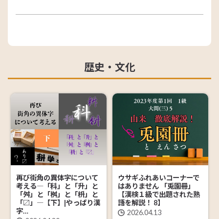
歴史・文化
再び街角の異体字について
ウサギふれあいコーナーで
考える―「科」と「升」と
はありません 「兎園冊」
「舛」と「桝」と「枡」と
【漢検１級で出題された熟
「〼」―【下】|やっぱり漢
語を解説！ 8】
字…
2026.04.13