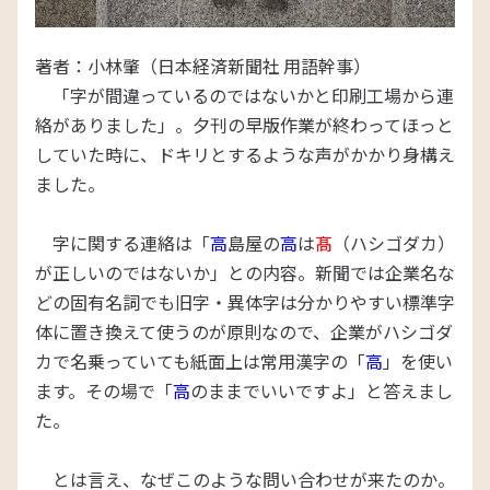
著者：小林肇（日本経済新聞社 用語幹事）
「字が間違っているのではないかと印刷工場から連
絡がありました」。夕刊の早版作業が終わってほっと
していた時に、ドキリとするような声がかかり身構え
ました。
字に関する連絡は「
高
島屋の
高
は
髙
（ハシゴダカ）
が正しいのではないか」との内容。新聞では企業名な
どの固有名詞でも旧字・異体字は分かりやすい標準字
体に置き換えて使うのが原則なので、企業がハシゴダ
カで名乗っていても紙面上は常用漢字の「
高
」を使い
ます。その場で「
高
のままでいいですよ」と答えまし
た。
とは言え、なぜこのような問い合わせが来たのか。