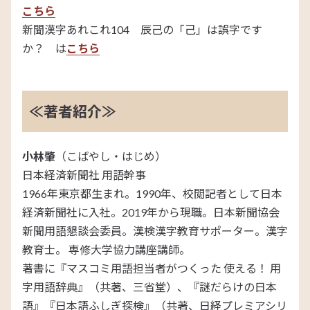
こちら
新聞漢字あれこれ104 辰己の「己」は誤字です
か？ は
こちら
≪著者紹介≫
小林肇
（こばやし・はじめ）
日本経済新聞社 用語幹事
1966年東京都生まれ。1990年、校閲記者として日本
経済新聞社に入社。2019年から現職。日本新聞協会
新聞用語懇談会委員。漢検漢字教育サポーター。漢字
教育士。 専修大学協力講座講師。
著書に『マスコミ用語担当者がつくった 使える！ 用
字用語辞典』（共著、三省堂）、『謎だらけの日本
語』『日本語ふしぎ探検』（共著、日経プレミアシリ