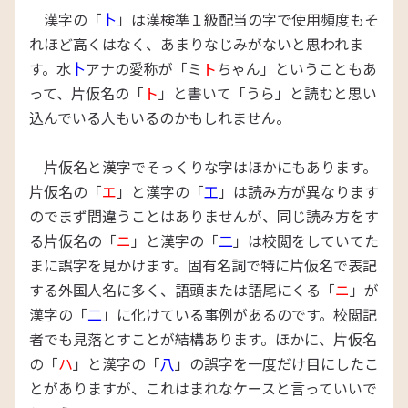
漢字の「
卜
」は漢検準１級配当の字で使用頻度もそ
れほど高くはなく、あまりなじみがないと思われま
す。水
卜
アナの愛称が「ミ
ト
ちゃん」ということもあ
って、片仮名の「
ト
」と書いて「うら」と読むと思い
込んでいる人もいるのかもしれません。
片仮名と漢字でそっくりな字はほかにもあります。
片仮名の「
エ
」と漢字の「
工
」は読み方が異なります
のでまず間違うことはありませんが、同じ読み方をす
る片仮名の「
ニ
」と漢字の「
二
」は校閲をしていてた
まに誤字を見かけます。固有名詞で特に片仮名で表記
する外国人名に多く、語頭または語尾にくる「
ニ
」が
漢字の「
二
」に化けている事例があるのです。校閲記
者でも見落とすことが結構あります。ほかに、片仮名
の「
ハ
」と漢字の「
八
」の誤字を一度だけ目にしたこ
とがありますが、これはまれなケースと言っていいで