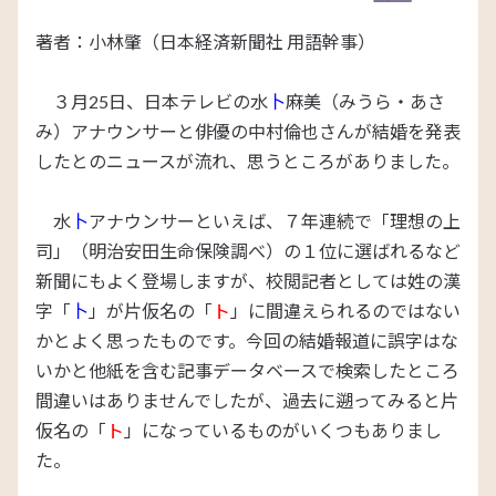
著者：小林肇（日本経済新聞社 用語幹事）
３月25日、日本テレビの水
卜
麻美（みうら・あさ
み）アナウンサーと俳優の中村倫也さんが結婚を発表
したとのニュースが流れ、思うところがありました。
水
卜
アナウンサーといえば、７年連続で「理想の上
司」（明治安田生命保険調べ）の１位に選ばれるなど
新聞にもよく登場しますが、校閲記者としては姓の漢
字「
卜
」が片仮名の「
ト
」に間違えられるのではない
かとよく思ったものです。今回の結婚報道に誤字はな
いかと他紙を含む記事データベースで検索したところ
間違いはありませんでしたが、過去に遡ってみると片
仮名の「
ト
」になっているものがいくつもありまし
た。