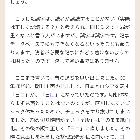
しょう。
こうした誤字は、読者が誤読することがない（実際
は正しく誤読する？）と考えられ、同じミスでも罪が
重くないと言う人がいますが、誤字は誤字です。記事
データベースで検索できなくなるといったことも起こ
りえます。読者が必要な記事にたどり着けないようで
は困ったものです。決して軽い罪ではありません。
ここまで書いて、昔の過ちを思い出しました。30
年ほど前、朝刊１面の見出しで、日本とロシアを表す
「日
ロ
」が、「日
口
」になっていたのです。明朝体な
らまず見落とすことはないのですが、区別しにくいゴ
シック体だったためか、チェックをすり抜けてしまい
ました。締め切り時間が早い「早版」はそのまま紙面
化。その後の版で正しく「日
ロ
」に直しました。その
時に見出しを担当した整理記者が私に向かって、
口