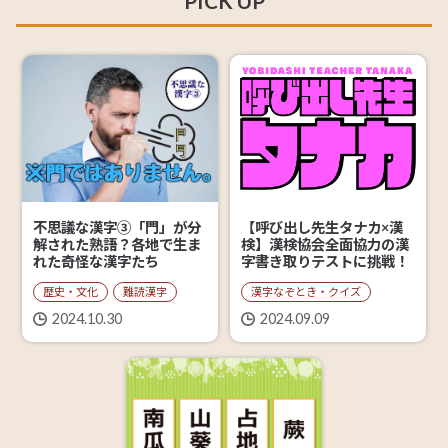
PICK UP
【呼び出し先生タナカ×漢
不思議な漢字③「門」が分
検】漢検協会全面協力の漢
解された熟語？各地で生ま
字書き取りテストに挑戦！
れた奇怪な漢字たち
漢字なぞとき・クイズ
歴史・文化
難読漢字
2024.09.09
2024.10.30