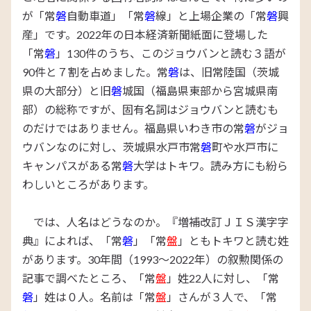
が「常
磐
自動車道」「常
磐
線」と上場企業の「常
磐
興
産」です。2022年の日本経済新聞紙面に登場した
「常
磐
」130件のうち、このジョウバンと読む３語が
90件と７割を占めました。常
磐
は、旧常陸国（茨城
県の大部分）と旧
磐
城国
（福島県東部から宮城県南
部）
の総称ですが、固有名詞はジョウバンと読むも
のだけではありません。福島県いわき市の常
磐
がジョ
ウバンなのに対し、茨城県水戸市常
磐
町や水戸市に
キャンパスがある常
磐
大学はトキワ。読み方にも紛ら
わしいところがあります。
では、人名はどうなのか。『増補改訂ＪＩＳ漢字字
典』によれば、「常
磐
」「常
盤
」ともトキワと読む姓
があります。30年間（1993～2022年）の叙勲関係の
記事で調べたところ、「常
盤
」姓22人に対し、「常
磐
」姓は０人。名前は「常
盤
」さんが３人で、「常