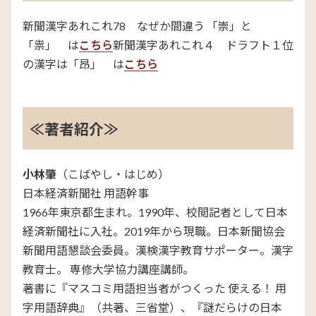
新聞漢字あれこれ78 なぜか間違う 「崇」と
「祟」 は
こちら
新聞漢字あれこれ４ ドラフト１位
の漢字は「昂」 は
こちら
≪著者紹介≫
小林肇
（こばやし・はじめ）
日本経済新聞社 用語幹事
1966年東京都生まれ。1990年、校閲記者として日本
経済新聞社に入社。2019年から現職。日本新聞協会
新聞用語懇談会委員。漢検漢字教育サポーター。漢字
教育士。 専修大学協力講座講師。
著書に『マスコミ用語担当者がつくった 使える！ 用
字用語辞典』（共著、三省堂）、『謎だらけの日本