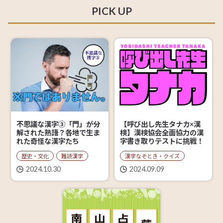
PICK UP
【呼び出し先生タナカ×漢
不思議な漢字③「門」が分
検】漢検協会全面協力の漢
解された熟語？各地で生ま
字書き取りテストに挑戦！
れた奇怪な漢字たち
漢字なぞとき・クイズ
歴史・文化
難読漢字
2024.09.09
2024.10.30