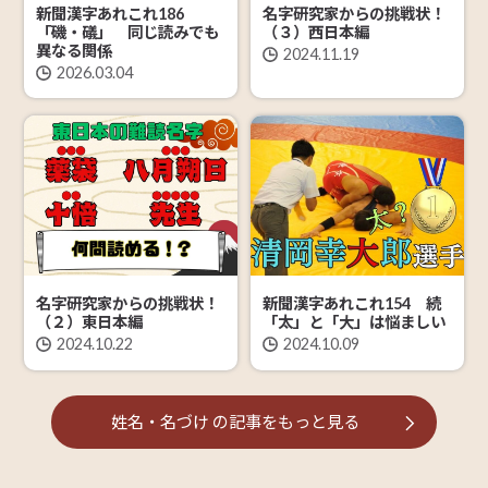
新聞漢字あれこれ186
名字研究家からの挑戦状！
「磯・礒」 同じ読みでも
（３）西日本編
異なる関係
2024.11.19
2026.03.04
名字研究家からの挑戦状！
新聞漢字あれこれ154 続
（２）東日本編
「太」と「大」は悩ましい
2024.10.22
2024.10.09
姓名・名づけ
の記事を
もっと見る