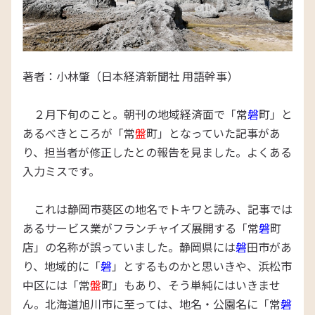
著者：小林肇（日本経済新聞社 用語幹事）
２月下旬のこと。朝刊の地域経済面で「常
磐
町」と
あるべきところが「常
盤
町」となっていた記事があ
り、担当者が修正したとの報告を見ました。よくある
入力ミスです。
これは静岡市葵区の地名でトキワと読み、記事では
あるサービス業がフランチャイズ展開する「常
磐
町
店」の名称が誤っていました。静岡県には
磐
田市があ
り、地域的に「
磐
」とするものかと思いきや、浜松市
中区には「常
盤
町」もあり、そう単純にはいきませ
ん。北海道旭川市に至っては、地名・公園名に「常
磐