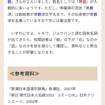
磐
」さんが２人いました。姓名としては「常
盤
」が人
数的に多いようです。ただし、浄瑠璃の流派「常
磐
津」は創始者が常
磐
津文字太夫で、その伝承者が常
磐
津を名乗っていますので字には要注意です。
いずれにせよ、トキワ、ジョウバンと読む固有名詞
が出てきたら、校閲記者は「般」の下が「石」なのか
「皿」なのかを目を凝らして確認し、資料などと照合
することが肝要となります。
≪参考資料≫
『新潮日本語漢字辞典』新潮社、2007年
『新訂 現代日本人名録2002 3.そ～ひれ』日外アソ
シエーツ、2002年