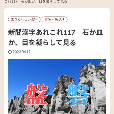
これ117 石か皿か、目を凝らして見る
まぎらわしい漢字
姓名・名づけ
新聞漢字あれこれ117 石か皿
か、目を凝らして見る
2023.04.19