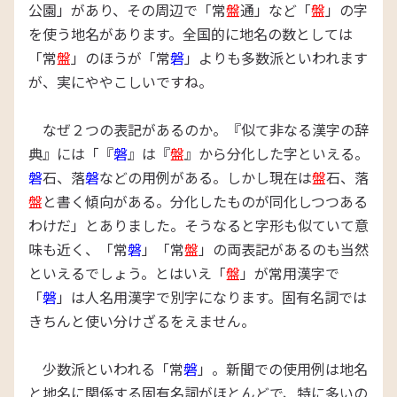
公園」があり、その周辺で「常
盤
通」など「
盤
」の字
を使う地名があります。全国的に地名の数としては
「常
盤
」のほうが「常
磐
」よりも多数派といわれます
が、実にややこしいですね。
なぜ２つの表記があるのか。『似て非なる漢字の辞
典』には「『
磐
』は『
盤
』から分化した字といえる。
磐
石、落
磐
などの用例がある。しかし現在は
盤
石、落
盤
と書く傾向がある。分化したものが同化しつつある
わけだ」とありました。そうなると字形も似ていて意
味も近く、「常
磐
」「常
盤
」の両表記があるのも当然
といえるでしょう。とはいえ「
盤
」が常用漢字で
「
磐
」は人名用漢字で別字になります。固有名詞では
きちんと使い分けざるをえません。
少数派といわれる「常
磐
」。新聞での使用例は地名
と地名に関係する固有名詞がほとんどで、特に多いの