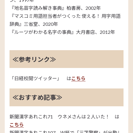
『地名苗字読み解き事典』柏書房、2002年
『マスコミ用語担当者がつくった 使える！ 用字用語
辞典』三省堂、2020年
『ルーツがわかる名字の事典』大月書店、2012年
≪参考リンク≫
「日経校閲ツイッター」 は
こちら
≪おすすめ記事≫
新聞漢字あれこれ71 ウネメさんは２人いた！ は
こちら
新聞漢字あれこれ107 Ｗ杯で「三笘警察」が出動し