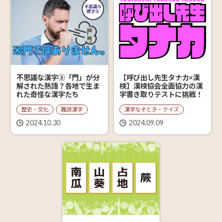
【呼び出し先生タナカ×漢
不思議な漢字③「門」が分
検】漢検協会全面協力の漢
解された熟語？各地で生ま
字書き取りテストに挑戦！
れた奇怪な漢字たち
漢字なぞとき・クイズ
歴史・文化
難読漢字
2024.09.09
2024.10.30