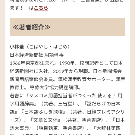
ます！ は
こちら
≪著者紹介≫
小林肇
（こばやし・はじめ）
日本経済新聞社 用語幹事
1966年東京都生まれ。1990年、校閲記者として日本
経済新聞社に入社。2019年から現職。日本新聞協会
新聞用語懇談会委員。漢検漢字教育サポーター。漢字
教育士。 専修大学協力講座講師。
著書に『マスコミ用語担当者がつくった 使える！ 用
字用語辞典』（共著、三省堂）、『謎だらけの日本
語』『日本語ふしぎ探検』（共著、日経プレミアシリ
ーズ）、『文章と文体』（共著、朝倉書店）、『日本
語大事典』（項目執筆、朝倉書店）、『大辞林第四