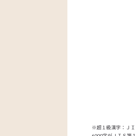
「吐
※超１級漢字：ＪＩ
6000字がＪＩＳ