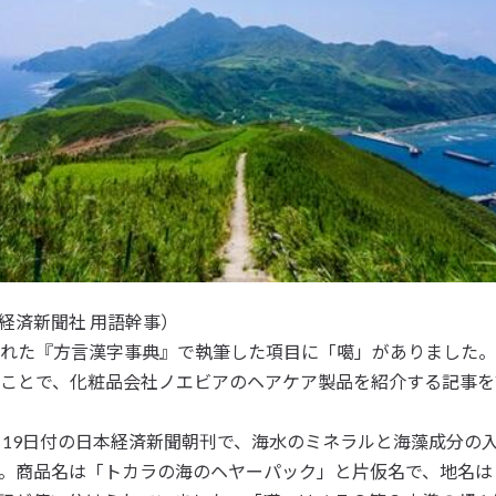
経済新聞社 用語幹事）
れた『方言漢字事典』で執筆した項目に「噶」がありました。
のことで、化粧品会社ノエビアのヘアケア製品を紹介する記事
月19日付の日本経済新聞朝刊で、海水のミネラルと海藻成分の
。商品名は「トカラの海のヘヤーパック」と片仮名で、地名は