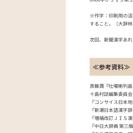
※作字：印刷用の活
すること。（大辞林
次回、新聞漢字あれこ
≪参考資料≫
斎藤潤『吐噶喇列島
十島村誌編集委員会
『コンサイス日本地
『新潮日本語漢字辞典
『増補改訂ＪＩＳ漢
『中日大辞典 第三版