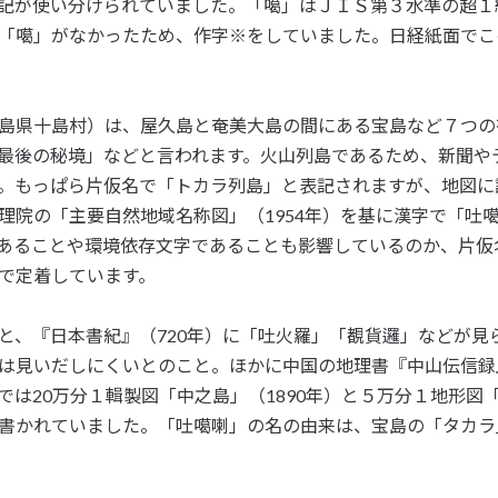
記が使い分けられていました。「噶」はＪＩＳ第３水準の超１
「噶」がなかったため、作字※をしていました。日経紙面でこ
島県十島村）は、屋久島と奄美大島の間にある宝島など７つの
最後の秘境」などと言われます。火山列島であるため、新聞や
。もっぱら片仮名で「トカラ列島」と表記されますが、地図に
理院の「主要自然地域名称図」（1954年）を基に漢字で「吐
あることや環境依存文字であることも影響しているのか、片仮
で定着しています。
、『日本書紀』（720年）に「吐火羅」「覩貨邏」などが見
は見いだしにくいとのこと。ほかに中国の地理書『中山伝信録』
は20万分１輯製図「中之島」（1890年）と５万分１地形図「
書かれていました。「吐噶喇」の名の由来は、宝島の「タカラ