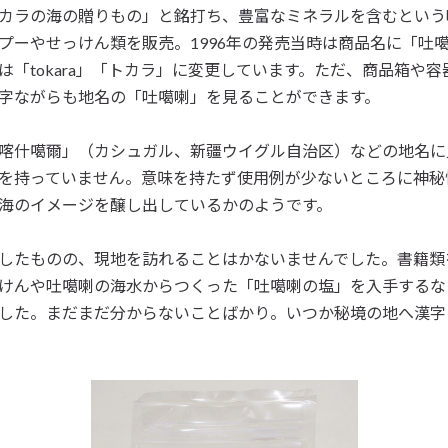
カラの海の贈りもの」と銘打ち、豊富なミネラルを含むという
プーやせっけん類を販売。1996年の発売当時は商品名に「吐
は「tokara」「トカラ」に変更しています。ただ、商品箱や
字ながらも地名の「吐噶喇」を見ることができます。
喀什噶爾」（カシュガル、新疆ウイグル自治区）などの地名に
を持っていません。意味を持たず使用例が少ないところに神秘
海のイメージを醸し出しているかのようです。
したものの、現地を訪れることはかないませんでした。書籍類
けんや吐噶喇の海水からつくった「吐噶喇の塩」を入手するな
した。まだまだ分からないことばかり。いつか秘境の地へ漢字