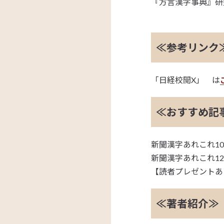
『方言漢字事典』研究
≪参考リンク
「日経校閲X」 は
≪おすすめ記
新聞漢字あれこれ1
新聞漢字あれこれ1
【読者プレゼントあ
≪著者紹介≫