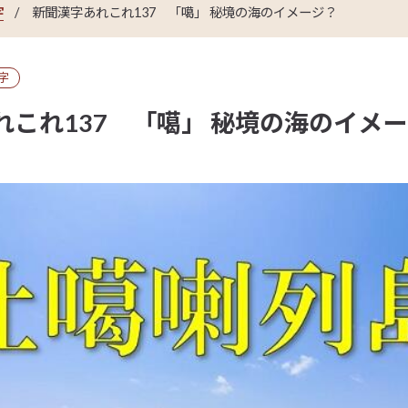
字
新聞漢字あれこれ137 「噶」 秘境の海のイメージ？
字
れこれ137 「噶」 秘境の海のイメ