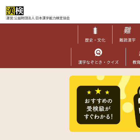
運営:公益財団法人 日本漢字能力検定協会
歴史・文化
難読漢字
漢字なぞとき・クイズ
教