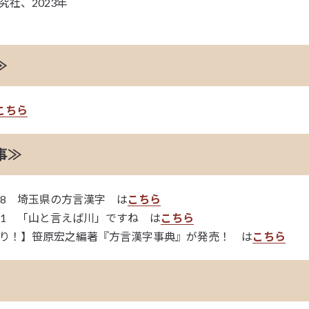
社、2023年
≫
こちら
事≫
08 埼玉県の方言漢字 は
こちら
21 「山と言えば川」ですね は
こちら
り！】笹原宏之編著『方言漢字事典』が発売！ は
こちら