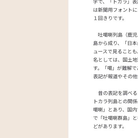
字で、「トカラ」表
は新聞用フォントに
１回きりです。
吐噶喇列島（鹿児
島から成り、「日本
ュースで見ることも
名としては、国土地
す。「噶」が難解で
表記が報道やその他
昔の表記を調べると
トカラ列島との関係
噶喇」とあり、国内で
で「吐噶喇群島」と
どがあります。