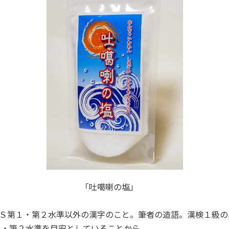
噶喇の塩」
Ｓ第１・第２水準以外の漢字のこと。筆者の造語。漢検１級の
第１・第２水準を目安としていることから。