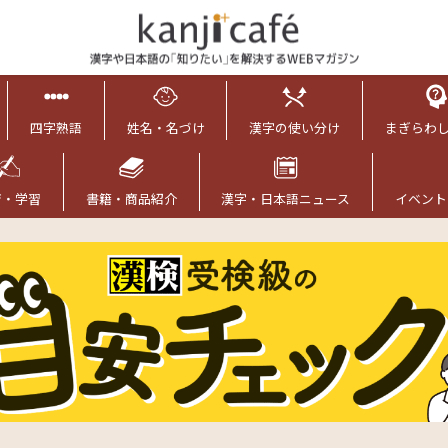
四字熟語
姓名・名づけ
漢字の使い分け
まぎらわ
育・学習
書籍・商品紹介
漢字・日本語ニュース
イベント