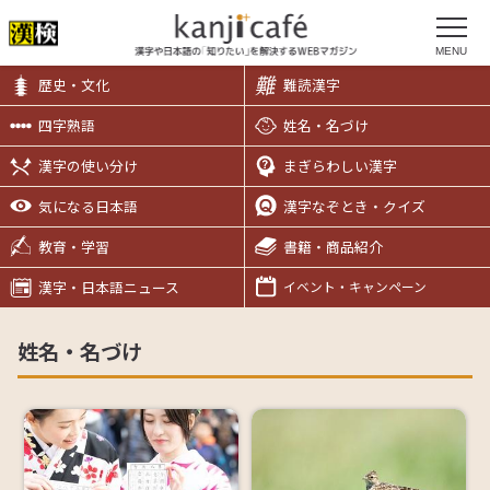
MENU
歴史・文化
難読漢字
四字熟語
姓名・名づけ
漢字の使い分け
まぎらわしい漢字
気になる日本語
漢字なぞとき・クイズ
教育・学習
書籍・商品紹介
漢字・日本語ニュース
イベント・キャンペーン
姓名・名づけ