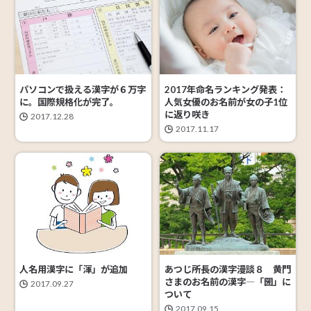
パソコンで扱える漢字が６万字
2017年命名ランキング発表：
に。国際規格化が完了。
人気女優のお名前が女の子1位
に返り咲き
2017.12.28
2017.11.17
人名用漢字に「渾」が追加
あつじ所長の漢字漫談８ 黄門
さまのお名前の漢字―「圀」に
2017.09.27
ついて
2017.09.15